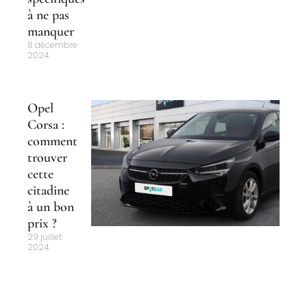
à ne pas
manquer
8 décembre
2024
Opel
Corsa :
comment
trouver
cette
citadine
à un bon
prix ?
29 juillet
2024