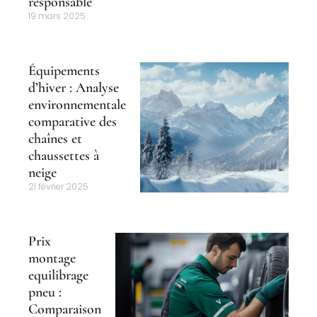
responsable
19 mars 2025
Équipements
d’hiver : Analyse
environnementale
comparative des
chaînes et
chaussettes à
neige
21 février 2025
Prix
montage
equilibrage
pneu :
Comparaison